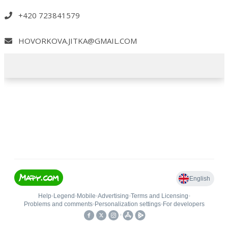
+420 723841579
HOVORKOVA.JITKA@GMAIL.COM