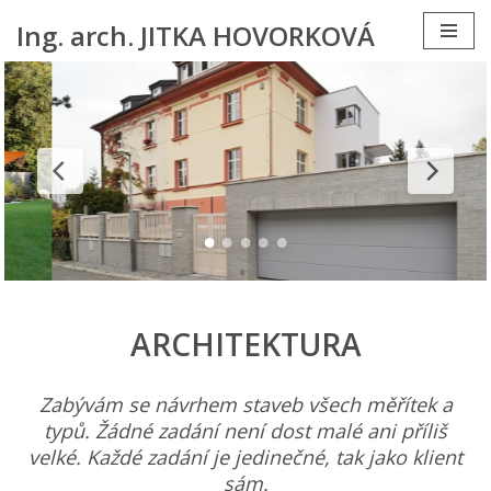
Ing. arch. JITKA HOVORKOVÁ
Přeskočit
na
obsah
ARCHITEKTURA
Zabývám se návrhem staveb všech měřítek a
typů. Žádné zadání není dost malé ani příliš
velké. Každé zadání je jedinečné, tak jako klient
sám.