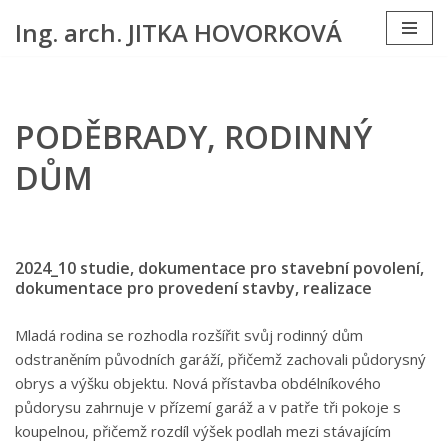
Ing. arch. JITKA HOVORKOVÁ
Přeskočit
na
obsah
PODĚBRADY, RODINNÝ
DŮM
2024_10 studie, dokumentace pro stavební povolení,
dokumentace pro provedení stavby, realizace
Mladá rodina se rozhodla rozšířit svůj rodinný dům
odstraněním původních garáží, přičemž zachovali půdorysný
obrys a výšku objektu. Nová přístavba obdélníkového
půdorysu zahrnuje v přízemí garáž a v patře tři pokoje s
koupelnou, přičemž rozdíl výšek podlah mezi stávajícím