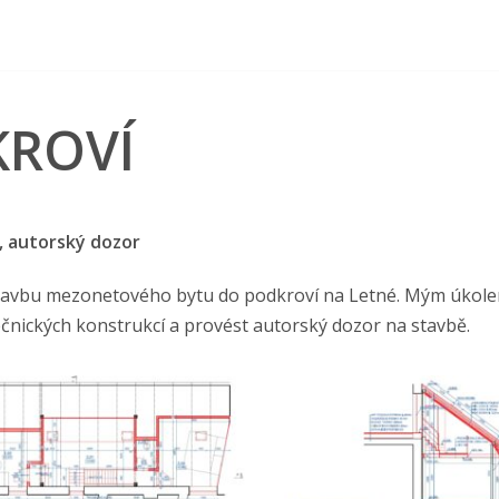
KROVÍ
 autorský dozor
estavbu mezonetového bytu do podkroví na Letné. Mým úkol
ečnických konstrukcí a provést autorský dozor na stavbě.