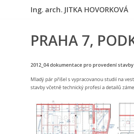
Ing. arch. JITKA HOVORKOVÁ
Přeskočit
na
obsah
PRAHA 7, POD
2012_04 dokumentace pro provedení stavby,
Mladý pár přišel s vypracovanou studií na v
stavby včetně technický profesí a detailů zám